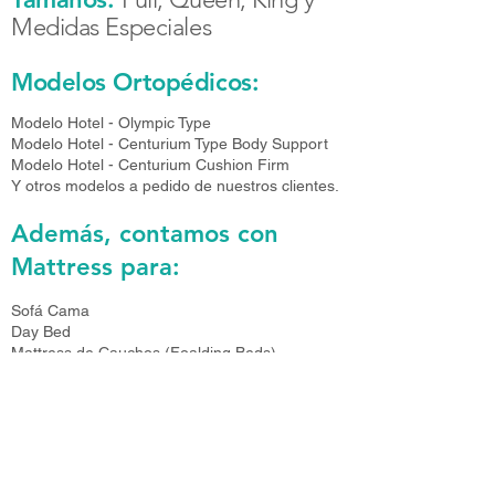
Medidas Especiales
Modelos Ortopédicos:
Modelo Hotel - Olympic Type
Modelo Hotel - Centurium Type Body Support
Modelo Hotel - Centurium Cushion Firm
Y otros modelos a pedido de nuestros clientes.
Además, contamos con
Mattress para:
Sofá Cama
Day Bed
Mattress de Cauchos (Foalding Beds)
Box de todos los tamaños
Ofrecemos los marcos en metal (Frames)
Todos nuestros materiales cumplen con
requisitos Federales y Estatales.